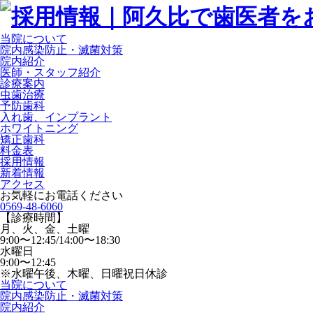
当院について
院内感染防止・滅菌対策
院内紹介
医師・スタッフ紹介
診療案内
虫歯治療
予防歯科
入れ歯、インプラント
ホワイトニング
矯正歯科
料金表
採用情報
新着情報
アクセス
お気軽にお電話ください
0569-48-6060
【診療時間】
月、火、金、土曜
9:00〜12:45/14:00〜18:30
水曜日
9:00〜12:45
※水曜午後、木曜、日曜祝日休診
当院について
院内感染防止・滅菌対策
院内紹介