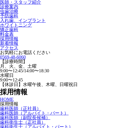
医師・スタッフ紹介
診療案内
虫歯治療
予防歯科
入れ歯、インプラント
ホワイトニング
矯正歯科
料金表
採用情報
新着情報
アクセス
お気軽にお電話ください
0569-48-6060
【診療時間】
月、火、金、土曜
9:00〜12:45/14:00〜18:30
水曜日
9:00〜12:45
【休診日】水曜午後、木曜、日曜祝日
採用情報
HOME
採用情報
歯科医師（正社員）
歯科医師（アルバイト・パート）
歯科医師（副院長候補）
歯科衛生士（正社員）
歯科衛生士（アルバイト・パート）