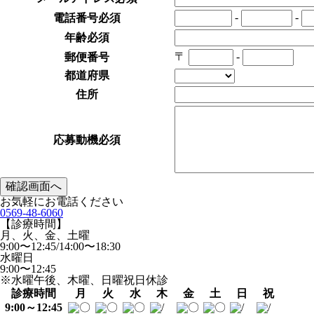
-
-
電話番号
必須
年齢
必須
〒
-
郵便番号
都道府県
住所
応募動機
必須
お気軽にお電話ください
0569-48-6060
【診療時間】
月、火、金、土曜
9:00〜12:45/14:00〜18:30
水曜日
9:00〜12:45
※水曜午後、木曜、日曜祝日休診
診療時間
月
火
水
木
金
土
日
祝
9:00～12:45