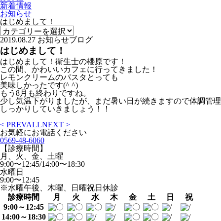
新着情報
お知らせ
はじめまして！
2019.08.27
お知らせ
ブログ
はじめまして！
はじめまして！衛生士の櫻原です！
この間、かわいいカフェに行ってきました！
レモンクリームのパスタとっても
美味しかったです(^ ^)
もう8月も終わりですね。
少し気温下がりましたが、まだ暑い日が続きますので体調管理
しっかりしていきましょう！！
< PREV
ALL
NEXT >
お気軽にお電話ください
0569-48-6060
【診療時間】
月、火、金、土曜
9:00〜12:45/14:00〜18:30
水曜日
9:00〜12:45
※水曜午後、木曜、日曜祝日休診
診療時間
月
火
水
木
金
土
日
祝
9:00～12:45
14:00～18:30