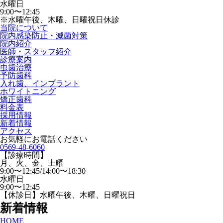
水曜日
9:00〜12:45
※水曜午後、木曜、日曜祝日休診
当院について
院内感染防止・滅菌対策
院内紹介
医師・スタッフ紹介
診療案内
虫歯治療
予防歯科
入れ歯、インプラント
ホワイトニング
矯正歯科
料金表
採用情報
新着情報
アクセス
お気軽にお電話ください
0569-48-6060
【診療時間】
月、火、金、土曜
9:00〜12:45/14:00〜18:30
水曜日
9:00〜12:45
【休診日】水曜午後、木曜、日曜祝日
新着情報
HOME