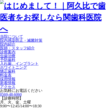
当院について
院内感染防止・滅菌対策
院内紹介
医師・スタッフ紹介
診療案内
虫歯治療
予防歯科
入れ歯、インプラント
ホワイトニング
矯正歯科
料金表
採用情報
新着情報
アクセス
お気軽にお電話ください
0569-48-6060
【診療時間】
月、火、金、土曜
9:00〜12:45/14:00〜18:30