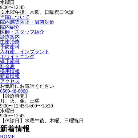
水曜日
9:00〜12:45
※水曜午後、木曜、日曜祝日休診
当院について
院内感染防止・滅菌対策
院内紹介
医師・スタッフ紹介
診療案内
虫歯治療
予防歯科
入れ歯、インプラント
ホワイトニング
矯正歯科
料金表
採用情報
新着情報
アクセス
お気軽にお電話ください
0569-48-6060
【診療時間】
月、火、金、土曜
9:00〜12:45/14:00〜18:30
水曜日
9:00〜12:45
【休診日】水曜午後、木曜、日曜祝日
新着情報
HOME