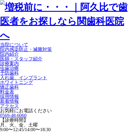
当院について
院内感染防止・滅菌対策
院内紹介
医師・スタッフ紹介
診療案内
虫歯治療
予防歯科
入れ歯、インプラント
ホワイトニング
矯正歯科
料金表
採用情報
新着情報
アクセス
お気軽にお電話ください
0569-48-6060
【診療時間】
月、火、金、土曜
9:00〜12:45/14:00〜18:30