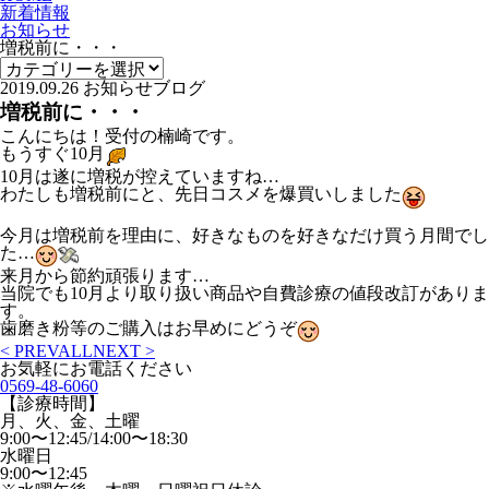
新着情報
お知らせ
増税前に・・・
2019.09.26
お知らせ
ブログ
増税前に・・・
こんにちは！受付の楠崎です。
もうすぐ
10
月
10月は遂に増税が控えていますね
…
わたしも増税前にと、先日コスメを爆買いしました
今月は増税前を理由に、好きなものを好きなだけ買う月間でし
た
…
来月から節約頑張ります
…
当院でも
10
月より取り扱い商品や自費診療の値段改訂がありま
す。
歯磨き粉等のご購入はお早めにどうぞ
< PREV
ALL
NEXT >
お気軽にお電話ください
0569-48-6060
【診療時間】
月、火、金、土曜
9:00〜12:45/14:00〜18:30
水曜日
9:00〜12:45