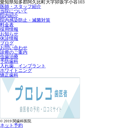
愛知県知多郡阿久比町大字卯坂字小谷103
医師・スタッフ紹介
当院について
院内紹介
院内感染防止・滅菌対策
料金表
採用情報
お知らせ
休診情報
ブログ
お問い合わせ
診療のご案内
虫歯治療
予防歯科
入れ歯、インプラント
ホワイトニング
矯正歯科
© 2019 関歯科医院.
ネット予約